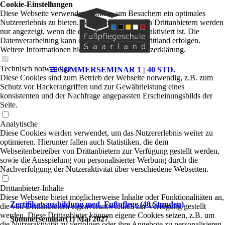
Cookie-Einstellungen
Diese Webseite verwendet Cookies, um Besuchern ein optimales
Nutzererlebnis zu bieten. Bestimmte Inhalte von Drittanbietern werden
nur angezeigt, wenn die entsprechende Option aktiviert ist. Die
Datenverarbeitung kann dann auch in einem Drittland erfolgen.
Weitere Informationen hierzu in der Datenschutzerklärung.
Technisch notwendige
SOMMERSEMINAR 1 | 40 STD.
Diese Cookies sind zum Betrieb der Webseite notwendig, z.B. zum
Schutz vor Hackerangriffen und zur Gewährleistung eines
konsistenten und der Nachfrage angepassten Erscheinungsbilds der
Seite.
Analytische
Diese Cookies werden verwendet, um das Nutzererlebnis weiter zu
optimieren. Hierunter fallen auch Statistiken, die dem
Webseitenbetreiber von Drittanbietern zur Verfügung gestellt werden,
sowie die Ausspielung von personalisierter Werbung durch die
Nachverfolgung der Nutzeraktivität über verschiedene Webseiten.
Drittanbieter-Inhalte
Diese Webseite bietet möglicherweise Inhalte oder Funktionalitäten an,
Zertifikatsausbildung med. Fußpflege (40 Stunden)
die von Drittanbietern eigenverantwortlich zur Verfügung gestellt
werden. Diese Drittanbieter können eigene Cookies setzen, z.B. um
Sommerseminar(1) Mai 2027
die Nutzeraktivität zu verfolgen oder ihre Angebote zu personalisieren